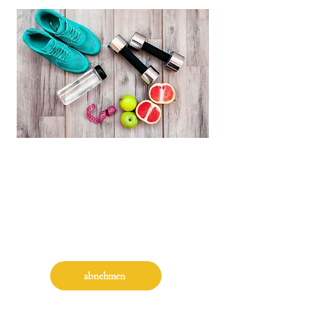
Welches Ziel hast du?
"Ich fühle mich nicht wohl in meiner Haut und
möchte ein paar Kilo abnehmen."
abnehmen