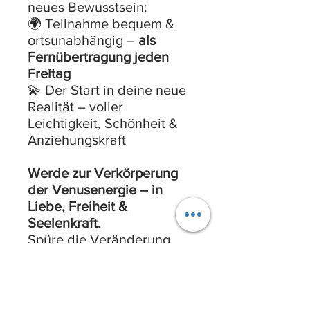
neues Bewusstsein:
🌍 Teilnahme bequem &
ortsunabhängig –
als
Fernübertragung jeden
Freitag
💫 Der Start in deine neue
Realität – voller
Leichtigkeit, Schönheit &
Anziehungskraft
Werde zur Verkörperung
der Venusenergie – in
Liebe, Freiheit &
Seelenkraft.
Spüre die Veränderung.
Erlaube das Wunder.
Jetzt
anmelden & erleben.
Ich freu mich auf Dich,