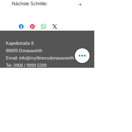
Nächste Schritte:
Hier findest du die aktuell verfügbaren
Kurse von Prävention Digital:
Kursübersicht
Schreib uns einen Email an
Kapellstraße 8
info@myfitnessdonauwoerth.de, wenn
86609 Donauwörth
du dich für einen Kurs angemeldet
Email:
info@myfitnessdonauwoerth.de
hast. Dann vereinbaren wir einen
Tel. 0906 / 9999 5399
Termin für die Verwendung deines
myFITNESS Bonus.
ÖFFNUNGSZEITEN
Viele Spaß bei deinem Online Kurs
Mo:
08.00 - 14.00
&
16.00 - 19.00
Uhr
Di: 09.00 - 13.00 &
15.00 - 18.00
Uhr
Mi:
08.00
-
14.00 &
16.00
- 19.00 Uhr
Do:
09.00 -
13.00 &
15.00 - 18.00
Uhr
Fr. 09.00 - 13.00 & 15.00 - 17.00 Uhr
7 Tage geöffnet