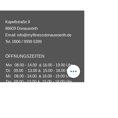
Kapellstraße 8
86609 Donauwörth
Email:
info@myfitnessdonauwoerth.de
Tel. 0906 / 9999 5399
ÖFFNUNGSZEITEN
Mo:
08.00 - 14.00
&
16.00 - 19.00
Uhr
Di: 09.00 - 13.00 &
15.00 - 18.00
Uhr
Mi:
08.00
-
14.00 &
16.00
- 19.00 Uhr
Do:
09.00 -
13.00 &
15.00 - 18.00
Uhr
Fr. 09.00 - 13.00 & 15.00 - 17.00 Uhr
7 Tage geöffnet
täglich von
06.00 - 22.00
Uhr
👉 Zugang für Mitglieder mit Chipkarte